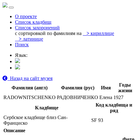
О проекте
Список кладбищ
Список захоронений
с сортировкой по фамилиям на
>
кириллице
>
латинице
Поиск
Язык:
Назад на сайт музея
Годы
Фамилия (англ)
Фамилия (рус)
Имя
жизни
RADOWNITSCHENKO
РАДОВНИЧЕНКО
Елена
1927
Код кладбища и
Кладбище
ряд
Сербское кладбище близ Сан-
SF 93
Франциско
Описание
Фото