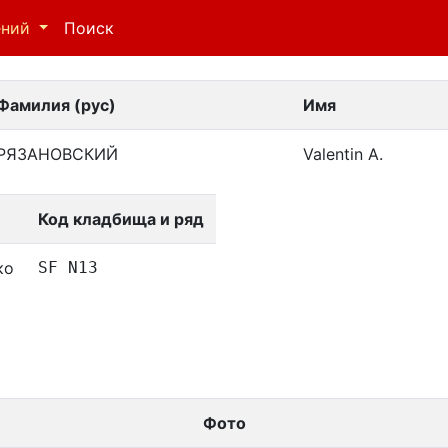
ений
Поиск
Фамилия (рус)
Имя
РЯЗАНОВСКИЙ
Valentin A.
Код кладбища и ряд
ко
SF N13
Фото