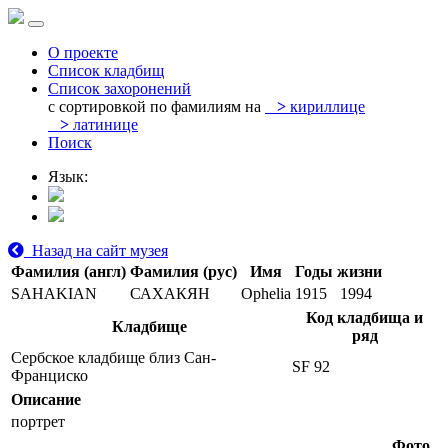
О проекте
Список кладбищ
Список захоронений
с сортировкой по фамилиям на
>
кириллице
>
латинице
Поиск
Язык:
Назад на сайт музея
Фамилия (англ)
Фамилия (рус)
Имя
Годы жизни
SAHAKIAN
САХАКЯН
Ophelia
1915
1994
Код кладбища и
Кладбище
ряд
Сербское кладбище близ Сан-
SF 92
Франциско
Описание
портрет
Фото