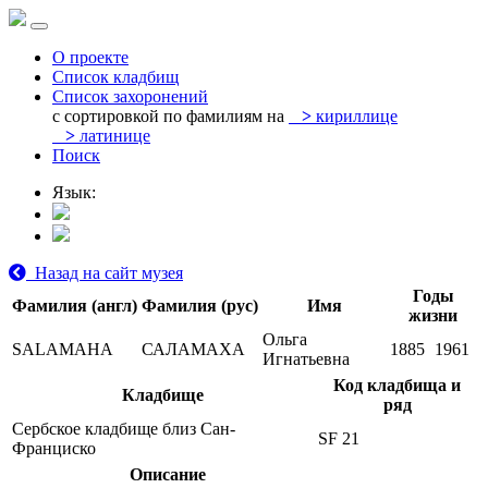
О проекте
Список кладбищ
Список захоронений
с сортировкой по фамилиям на
>
кириллице
>
латинице
Поиск
Язык:
Назад на сайт музея
Годы
Фамилия (англ)
Фамилия (рус)
Имя
жизни
Ольга
SALAMAHA
САЛАМАХА
1885
1961
Игнатьевна
Код кладбища и
Кладбище
ряд
Сербское кладбище близ Сан-
SF 21
Франциско
Описание