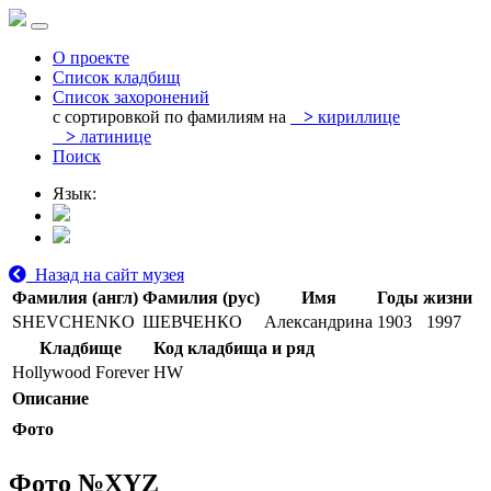
О проекте
Список кладбищ
Список захоронений
с сортировкой по фамилиям на
>
кириллице
>
латинице
Поиск
Язык:
Назад на сайт музея
Фамилия (англ)
Фамилия (рус)
Имя
Годы жизни
SHEVCHENKO
ШЕВЧЕНКО
Александрина
1903
1997
Кладбище
Код кладбища и ряд
Hollywood Forever
HW
Описание
Фото
Фото №
XYZ