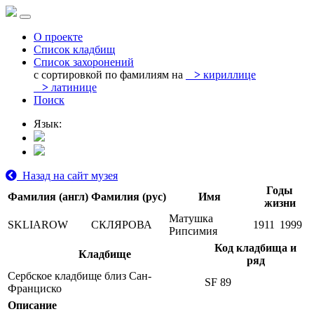
О проекте
Список кладбищ
Список захоронений
с сортировкой по фамилиям на
>
кириллице
>
латинице
Поиск
Язык:
Назад на сайт музея
Годы
Фамилия (англ)
Фамилия (рус)
Имя
жизни
Матушка
SKLIAROW
СКЛЯРОВА
1911
1999
Рипсимия
Код кладбища и
Кладбище
ряд
Сербское кладбище близ Сан-
SF 89
Франциско
Описание