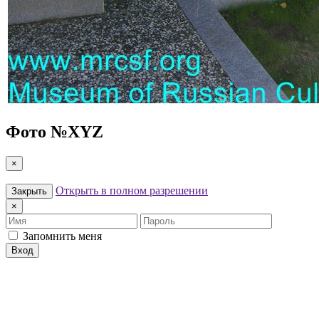
Фото №
XYZ
×
Открыть в полном разрешении
Закрыть
×
Имя
Пароль
Запомнить меня
Вход