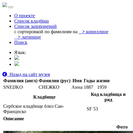
О проекте
Список кладбищ
Список захоронений
с сортировкой по фамилиям на
>
кириллице
>
латинице
Поиск
Язык:
Назад на сайт музея
Фамилия (англ)
Фамилия (рус)
Имя
Годы жизни
SNEIJKO
СНЕЖКО
Анна
1887
1959
Код кладбища и
Кладбище
ряд
Сербское кладбище близ Сан-
SF 53
Франциско
Описание
Фото