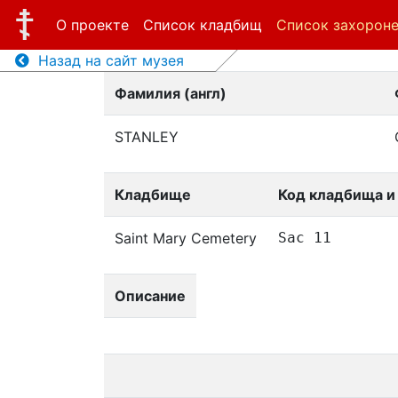
О проекте
Список кладбищ
Список захорон
Назад на сайт музея
Фамилия (англ)
STANLEY
Кладбище
Код кладбища и
Saint Mary Cemetery
Sac 11
Описание