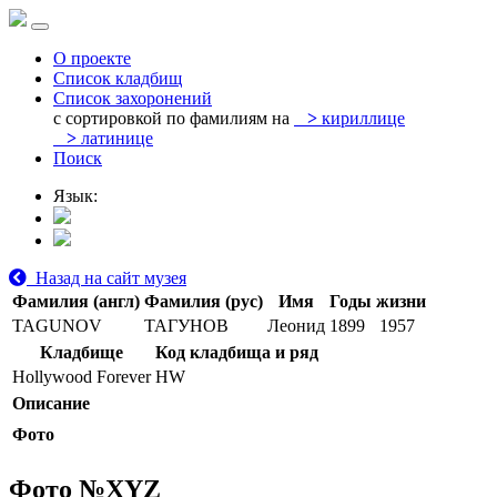
О проекте
Список кладбищ
Список захоронений
с сортировкой по фамилиям на
>
кириллице
>
латинице
Поиск
Язык:
Назад на сайт музея
Фамилия (англ)
Фамилия (рус)
Имя
Годы жизни
TAGUNOV
ТАГУНОВ
Леонид
1899
1957
Кладбище
Код кладбища и ряд
Hollywood Forever
HW
Описание
Фото
Фото №
XYZ