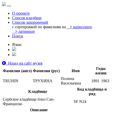
О проекте
Список кладбищ
Список захоронений
с сортировкой по фамилиям на
>
кириллице
>
латинице
Поиск
Язык:
Назад на сайт музея
Годы
Фамилия (англ)
Фамилия (рус)
Имя
жизни
Полина
TRUHIN
ТРУХИНА
1891
1963
Васильевна
Код кладбища и
Кладбище
ряд
Сербское кладбище близ Сан-
SF N24
Франциско
Описание