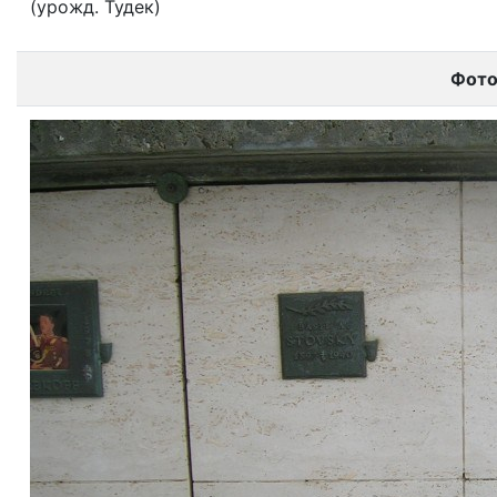
(урожд. Тудек)
Фот