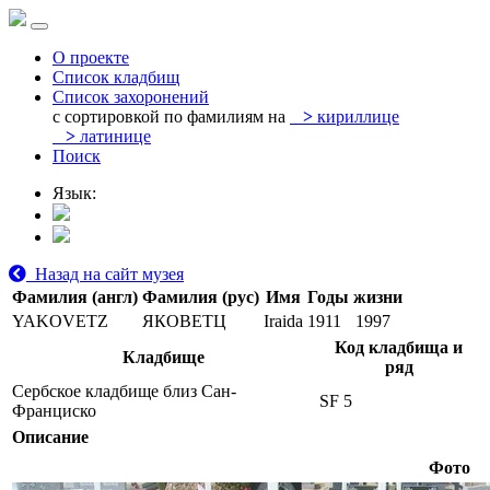
О проекте
Список кладбищ
Список захоронений
с сортировкой по фамилиям на
>
кириллице
>
латинице
Поиск
Язык:
Назад на сайт музея
Фамилия (англ)
Фамилия (рус)
Имя
Годы жизни
YAKOVETZ
ЯКОВЕТЦ
Iraida
1911
1997
Код кладбища и
Кладбище
ряд
Сербское кладбище близ Сан-
SF 5
Франциско
Описание
Фото