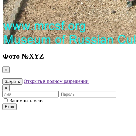
Фото №
XYZ
×
Открыть в полном разрешении
Закрыть
×
Имя
Пароль
Запомнить меня
Вход