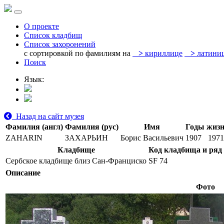
О проекте
Список кладбищ
Список захоронений
с сортировкой по фамилиям на
>
кириллице
>
латини
Поиск
Язык:
Назад на сайт музея
Фамилия (англ)
Фамилия (рус)
Имя
Годы жиз
ZAHARIN
ЗАХАРЬИН
Борис Васильевич
1907
1971
Кладбище
Код кладбища и ряд
Сербское кладбище близ Сан-Франциско
SF 74
Описание
Фото