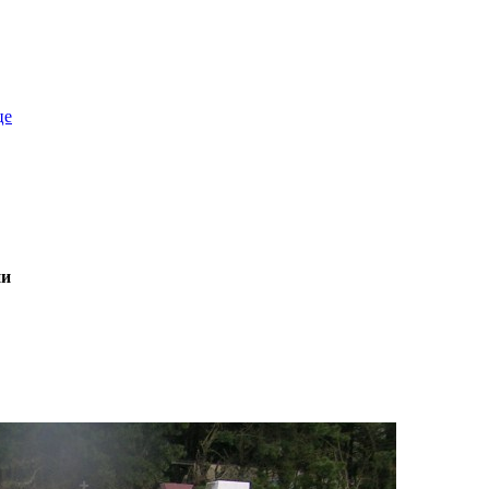
це
ни