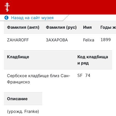
Назад на сайт музея
Фамилия (англ)
Фамилия (рус)
Имя
Годы ж
ZAHAROFF
ЗАХАРОВА
Felixa
1899
Кладбище
Код кладбища
и ряд
Сербское кладбище близ Сан-
SF 74
Франциско
Описание
(урожд. Franke)