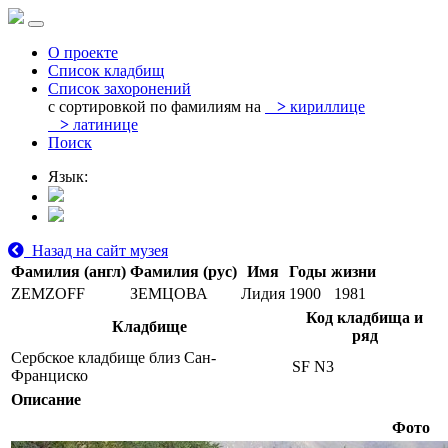
О проекте
Список кладбищ
Список захоронений
с сортировкой по фамилиям на
>
кириллице
>
латинице
Поиск
Язык:
Назад на сайт музея
Фамилия (англ)
Фамилия (рус)
Имя
Годы жизни
ZEMZOFF
ЗЕМЦОВА
Лидия
1900
1981
Код кладбища и
Кладбище
ряд
Сербское кладбище близ Сан-
SF N3
Франциско
Описание
Фото