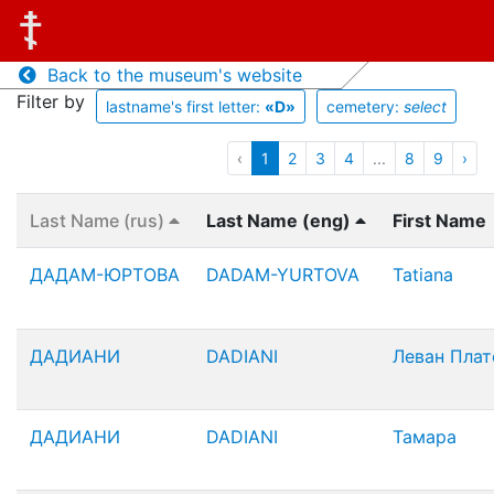
Back to the museum's website
Filter by
lastname's first letter:
«D»
cemetery:
select
‹
1
2
3
4
...
8
9
›
Last Name (rus)
Last Name (eng)
First Name
ДАДАМ-ЮРТОВА
DADAM-YURTOVA
Tatiana
ДАДИАНИ
DADIANI
Леван Плат
ДАДИАНИ
DADIANI
Тамара