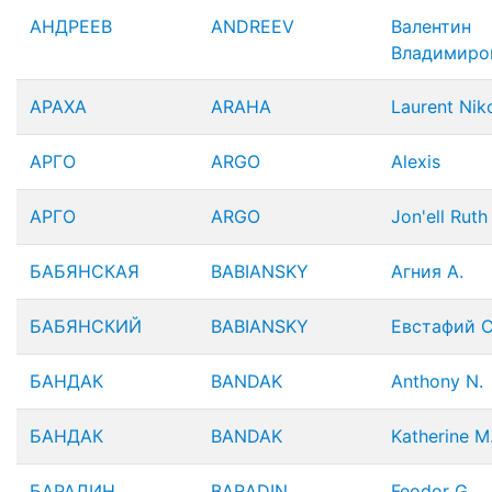
АНДРЕЕВ
ANDREEV
Валентин
Владимиро
АРАХА
ARAHA
Laurent Niko
АРГО
ARGO
Alexis
АРГО
ARGO
Jon'ell Ruth
БАБЯНСКАЯ
BABIANSKY
Агния А.
БАБЯНСКИЙ
BABIANSKY
Евстафий С
БАНДАК
BANDAK
Anthony N.
БАНДАК
BANDAK
Katherine M
БАРАДИН
BARADIN
Feodor G.