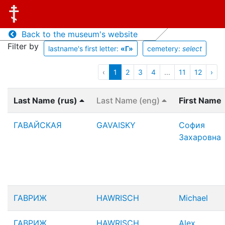
Back to the museum's website
Filter by
lastname's first letter:
«Г»
cemetery:
select
‹
1
2
3
4
...
11
12
›
Last Name (rus)
Last Name (eng)
First Name
ГАВАЙСКАЯ
GAVAISKY
София
Захаровна
ГАВРИЖ
HAWRISCH
Michael
ГАВРИЖ
HAWRISCH
Alex