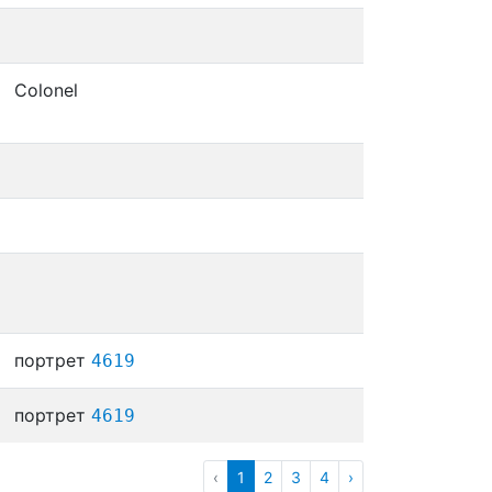
Colonel
портрет
4619
портрет
4619
‹
1
2
3
4
›