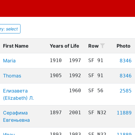
ry:
select
First Name
Years of Life
Row
Photo
Maria
1910
1997
SF 91
8346
Thomas
1905
1992
SF 91
8346
Елизавета
1960
SF 56
2585
(Elizabeth) Л.
Серафима
1897
2001
SF N32
11889
Евгеньевна
Иван
1893
1983
SF N32
11889