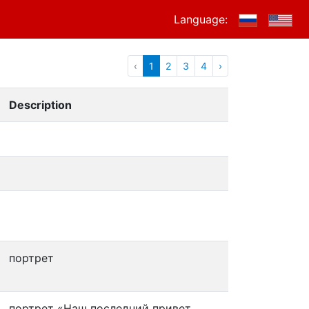
Language:
‹
1
2
3
4
›
Description
портрет
портрет «Наш последний привет