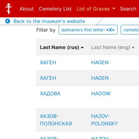
About
Cemetery List
List of Graves
Search
Back to the museum's website
Filter by
lastname's first letter:
«Х»
cemete
Last Name (rus)
Last Name (eng)
ХАГЕН
HAGEN
ХАГЕН
HAGEN
ХАДОВА
HADOW
ХАЗОВ-
HAZOV-
ПОЛОНСКАЯ
POLONSKY
ХАЗОВ-
HAZOV-