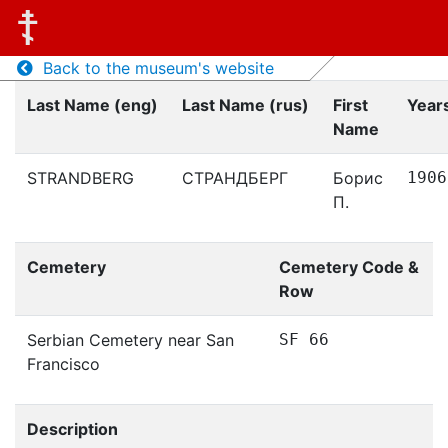
Back to the museum's website
Last Name (eng)
Last Name (rus)
First
Years
Name
STRANDBERG
СТРАНДБЕРГ
Борис
1906
П.
Cemetery
Cemetery Code &
Row
Serbian Cemetery near San
SF 66
Francisco
Description