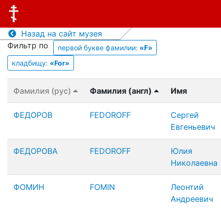
Назад на сайт музея
Фильтр по
первой букве фамилии:
«F»
кладбищу:
«For»
Фамилия (рус)
Фамилия (англ)
Имя
ФЕДОРОВ
FEDOROFF
Сергей
Евгеньевич
ФЕДОРОВА
FEDOROFF
Юлия
Николаевна
ФОМИН
FOMIN
Леонтий
Андреевич