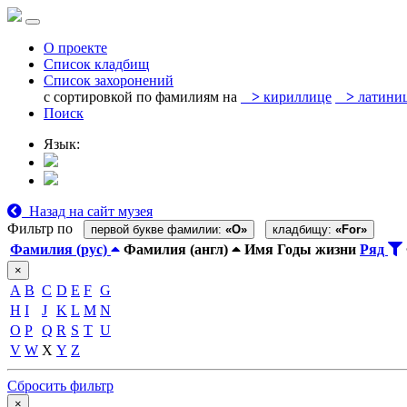
О проекте
Список кладбищ
Список захоронений
с сортировкой по фамилиям на
>
кириллице
>
латини
Поиск
Язык:
Назад на сайт музея
Фильтр по
первой букве фамилии:
«O»
кладбищу:
«For»
Фамилия (рус)
Фамилия (англ)
Имя
Годы жизни
Ряд
×
A
B
C
D
E
F
G
H
I
J
K
L
M
N
O
P
Q
R
S
T
U
V
W
X
Y
Z
Сбросить фильтр
×