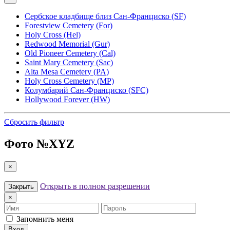
Сербское кладбище близ Сан-Франциско (SF)
Forestview Cemetery (For)
Holy Cross (Hel)
Redwood Memorial (Gur)
Old Pioneer Cemetery (Cal)
Saint Mary Cemetery (Sac)
Alta Mesa Cemetery (PA)
Holy Cross Cemetery (MP)
Колумбарий Сан-Франциско (SFC)
Hollywood Forever (HW)
Сбросить фильтр
Фото №
XYZ
×
Открыть в полном разрешении
Закрыть
×
Имя
Пароль
Запомнить меня
Вход