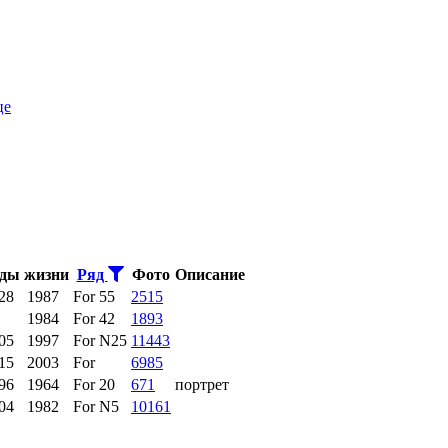
це
ды жизни
Ряд
Фото
Описание
28
1987
For 55
2515
1984
For 42
1893
05
1997
For N25
11443
15
2003
For
6985
96
1964
For 20
671
портрет
04
1982
For N5
10161