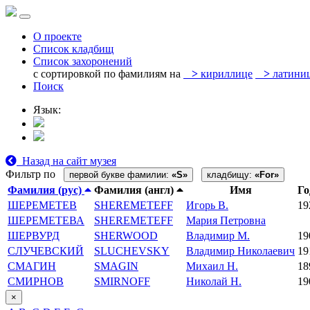
О проекте
Список кладбищ
Список захоронений
с сортировкой по фамилиям на
>
кириллице
>
латини
Поиск
Язык:
Назад на сайт музея
Фильтр по
первой букве фамилии:
«S»
кладбищу:
«For»
Фамилия (рус)
Фамилия (англ)
Имя
Го
ШЕРЕМЕТЕВ
SHEREMETEFF
Игорь В.
19
ШЕРЕМЕТЕВА
SHEREMETEFF
Мария Петровна
ШЕРВУРД
SHERWOOD
Владимир М.
19
СЛУЧЕВСКИЙ
SLUCHEVSKY
Владимир Николаевич
19
СМАГИН
SMAGIN
Михаил Н.
18
СМИРНОВ
SMIRNOFF
Николай Н.
19
×