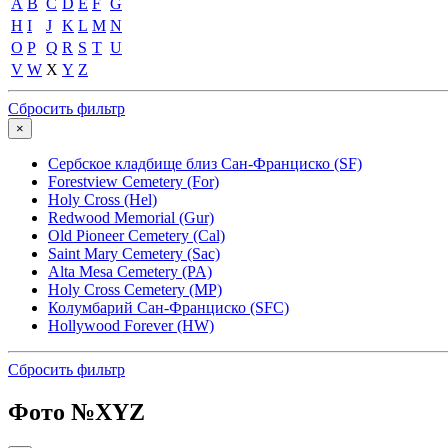
A
B
C
D
E
F
G
H
I
J
K
L
M
N
O
P
Q
R
S
T
U
V
W
X
Y
Z
Сбросить фильтр
×
Сербское кладбище близ Сан-Франциско (SF)
Forestview Cemetery (For)
Holy Cross (Hel)
Redwood Memorial (Gur)
Old Pioneer Cemetery (Cal)
Saint Mary Cemetery (Sac)
Alta Mesa Cemetery (PA)
Holy Cross Cemetery (MP)
Колумбарий Сан-Франциско (SFC)
Hollywood Forever (HW)
Сбросить фильтр
Фото №
XYZ