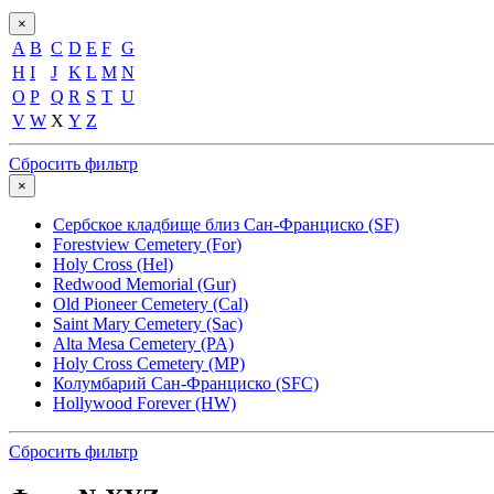
×
A
B
C
D
E
F
G
H
I
J
K
L
M
N
O
P
Q
R
S
T
U
V
W
X
Y
Z
Сбросить фильтр
×
Сербское кладбище близ Сан-Франциско (SF)
Forestview Cemetery (For)
Holy Cross (Hel)
Redwood Memorial (Gur)
Old Pioneer Cemetery (Cal)
Saint Mary Cemetery (Sac)
Alta Mesa Cemetery (PA)
Holy Cross Cemetery (MP)
Колумбарий Сан-Франциско (SFC)
Hollywood Forever (HW)
Сбросить фильтр