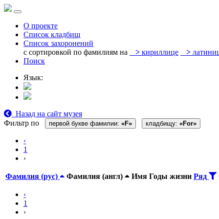
О проекте
Список кладбищ
Список захоронений
с сортировкой по фамилиям на
>
кириллице
>
латини
Поиск
Язык:
Назад на сайт музея
Фильтр по
первой букве фамилии:
«F»
кладбищу:
«For»
‹
1
›
Фамилия (рус)
Фамилия (англ)
Имя
Годы жизни
Ряд
‹
1
›