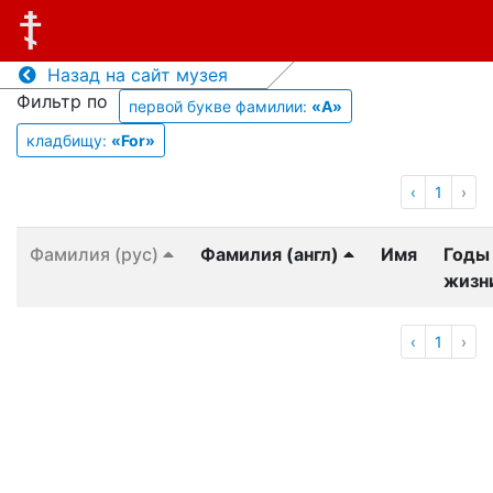
Назад на сайт музея
Фильтр по
первой букве фамилии:
«A»
кладбищу:
«For»
‹
1
›
Фамилия (рус)
Фамилия (англ)
Имя
Годы
жизн
‹
1
›