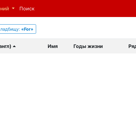
ений
Поиск
кладбищу:
«For»
англ)
Имя
Годы жизни
Ря