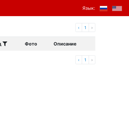
Язык:
‹
1
›
д
Фото
Описание
‹
1
›