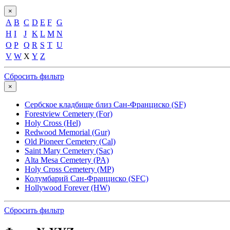
×
A
B
C
D
E
F
G
H
I
J
K
L
M
N
O
P
Q
R
S
T
U
V
W
X
Y
Z
Сбросить фильтр
×
Сербское кладбище близ Сан-Франциско (SF)
Forestview Cemetery (For)
Holy Cross (Hel)
Redwood Memorial (Gur)
Old Pioneer Cemetery (Cal)
Saint Mary Cemetery (Sac)
Alta Mesa Cemetery (PA)
Holy Cross Cemetery (MP)
Колумбарий Сан-Франциско (SFC)
Hollywood Forever (HW)
Сбросить фильтр