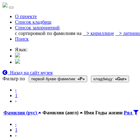
О проекте
Список кладбищ
Список захоронений
с сортировкой по фамилиям на
>
кириллице
>
латини
Поиск
Язык:
Назад на сайт музея
Фильтр по
первой букве фамилии:
«P»
кладбищу:
«Gur»
‹
1
›
Фамилия (рус)
Фамилия (англ)
Имя
Годы жизни
Ряд
‹
1
›