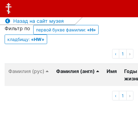
Назад на сайт музея
Фильтр по
первой букве фамилии:
«H»
кладбищу:
«HW»
‹
1
›
Фамилия (рус)
Фамилия (англ)
Имя
Годы
жизн
‹
1
›