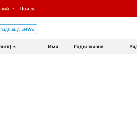
ений
Поиск
кладбищу:
«HW»
англ)
Имя
Годы жизни
Ря