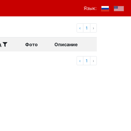
Язык:
‹
1
›
д
Фото
Описание
‹
1
›