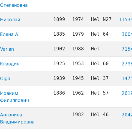
Степановна
Николай
1899
1974
Hel N27
1153
Елена А.
1885
1979
Hel 64
300
Varian
1902
1988
Hel
715
Клавдия
1925
1953
Hel 60
279
Olga
1939
1945
Hel 37
147
Иоаким
1886
1962
Hel 57
261
Филиппович
Антонина
1982
Hel 46
204
Владимировна