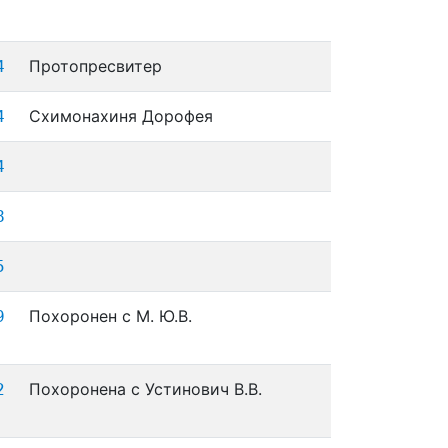
Протопресвитер
4
Схимонахиня Дорофея
4
4
8
5
Похоронен с М. Ю.В.
9
Похоронена с Устинович В.В.
2