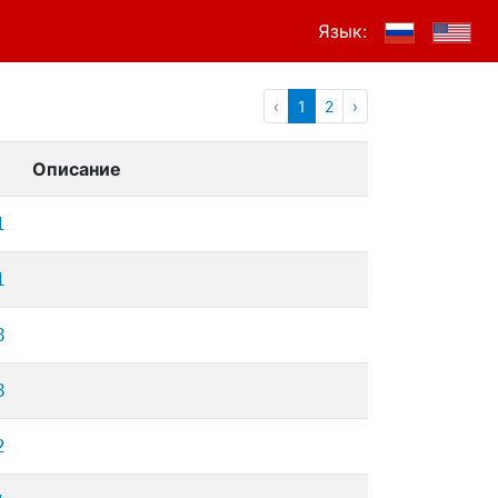
Язык:
‹
1
2
›
Описание
1
1
8
8
2