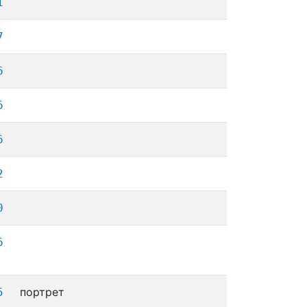
1
7
6
6
6
2
0
6
портрет
5