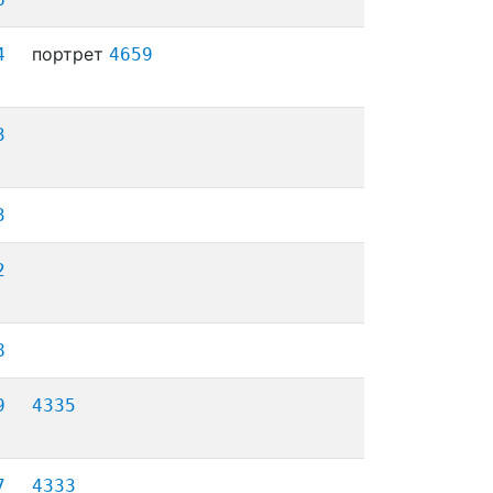
портрет
4
4659
3
3
2
8
9
4335
7
4333