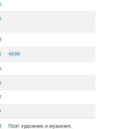
6
6
9
5
4690
6
6
7
7
Поэт художник и музыкант.
9