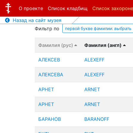
О проекте
Список кладбищ
Список захорон
Назад на сайт музея
Фильтр по
первой букве фамилии:
выбрать
Фамилия (рус)
Фамилия (англ)
АЛЕКСЕВ
ALEXEFF
АЛЕКСЕВА
ALEXEFF
АРНЕТ
ARNET
АРНЕТ
ARNET
БАРАНОВ
BARANOFF