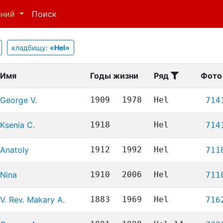
ений
Поиск
кладбищу:
«Hel»
Имя
Годы жизни
Ряд
Фото
George V.
1909
1978
Hel
714
Ksenia C.
1918
Hel
714
Anatoly
1912
1992
Hel
711
Nina
1910
2006
Hel
711
V. Rev. Makary A.
1883
1969
Hel
716