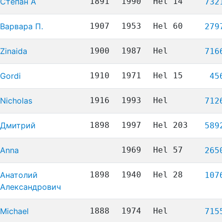
Степан А
1891
1990
Hel 14
732
Варвара П.
1907
1953
Hel 60
279
Zinaida
1900
1987
Hel
716
Gordi
1910
1971
Hel 15
45
Nicholas
1916
1993
Hel
712
Дмитрий
1898
1997
Hel 203
589
Anna
1969
Hel 57
265
Анатолий
1898
1940
Hel 28
107
Александрович
Michael
1888
1974
Hel
715