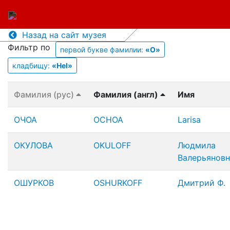
Назад на сайт музея
Фильтр по
первой букве фамилии:
«O»
кладбищу:
«Hel»
Фамилия (рус)
Фамилия (англ)
Имя
ОЧОА
OCHOA
Larisa
ОКУЛОВА
OKULOFF
Людмила
Валерьяновн
ОШУРКОВ
OSHURKOFF
Дмитрий Ф.