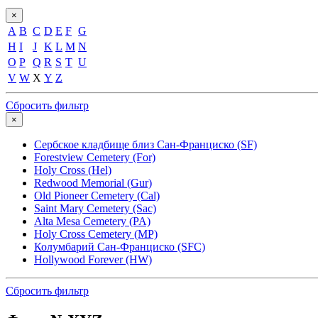
×
A
B
C
D
E
F
G
H
I
J
K
L
M
N
O
P
Q
R
S
T
U
V
W
X
Y
Z
Сбросить фильтр
×
Сербское кладбище близ Сан-Франциско (SF)
Forestview Cemetery (For)
Holy Cross (Hel)
Redwood Memorial (Gur)
Old Pioneer Cemetery (Cal)
Saint Mary Cemetery (Sac)
Alta Mesa Cemetery (PA)
Holy Cross Cemetery (MP)
Колумбарий Сан-Франциско (SFC)
Hollywood Forever (HW)
Сбросить фильтр