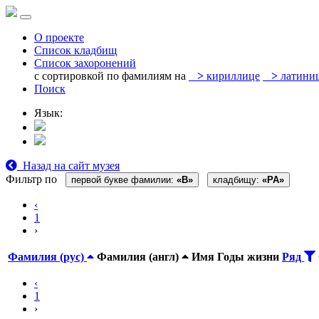
О проекте
Список кладбищ
Список захоронений
с сортировкой по фамилиям на
>
кириллице
>
латини
Поиск
Язык:
Назад на сайт музея
Фильтр по
первой букве фамилии:
«B»
кладбищу:
«PA»
‹
1
›
Фамилия (рус)
Фамилия (англ)
Имя
Годы жизни
Ряд
‹
1
›