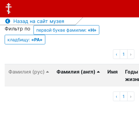
Назад на сайт музея
Фильтр по
первой букве фамилии:
«H»
кладбищу:
«PA»
‹
1
›
Фамилия (рус)
Фамилия (англ)
Имя
Годы
жизн
‹
1
›