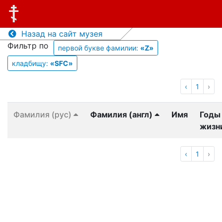
Назад на сайт музея
Фильтр по
первой букве фамилии:
«Z»
кладбищу:
«SFC»
‹
1
›
Фамилия (рус)
Фамилия (англ)
Имя
Годы
жизн
‹
1
›