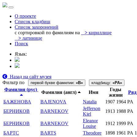
О проекте
Список кладбищ
Список захоронений
с сортировкой по фамилиям на
>
кириллице
>
латинице
Поиск
Язык:
Назад на сайт музея
Фильтр по
первой букве фамилии:
«B»
кладбищу:
«PA»
Фамилия (рус)
Годы
Фамилия (англ)
Имя
Ря
жизни
БАЖЕНОВА
BAJENOVA
Natalia
1907
1964
PA
Jefferson
БЕРНИКОВ
BARNEKOV
1913
1988
PA
Kiel
Eleanor
БЕРНИКОВ
BARNEKOV
1912
1999
PA
Louise
БАРТС
BARTS
Theodore
1898
1961
PA 1