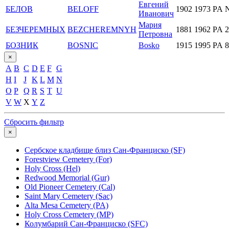
Евгений
БЕЛОВ
BELOFF
1902
1973
PA 
Иванович
Мария
БЕЗЧЕРЕМНЫХ
BEZCHEREMNYH
1881
1962
PA 2
Петровна
БОЗНИК
BOSNIC
Bosko
1915
1995
PA 8
×
A
B
C
D
E
F
G
H
I
J
K
L
M
N
O
P
Q
R
S
T
U
V
W
X
Y
Z
Сбросить фильтр
×
Сербское кладбище близ Сан-Франциско (SF)
Forestview Cemetery (For)
Holy Cross (Hel)
Redwood Memorial (Gur)
Old Pioneer Cemetery (Cal)
Saint Mary Cemetery (Sac)
Alta Mesa Cemetery (PA)
Holy Cross Cemetery (MP)
Колумбарий Сан-Франциско (SFC)