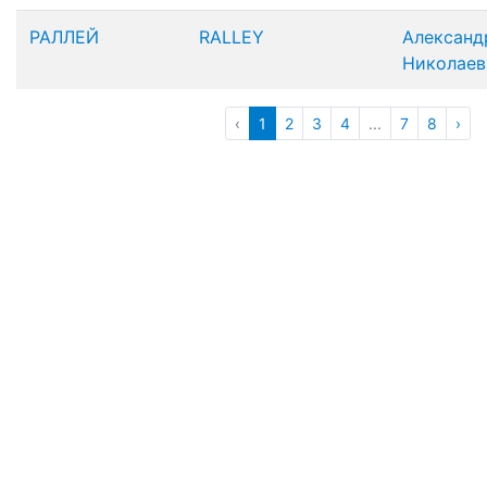
РАЛЛЕЙ
RALLEY
Александ
Николаев
‹
1
2
3
4
...
7
8
›