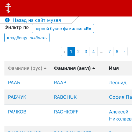
Назад на сайт музея
Фильтр по
первой букве фамилии:
«R»
кладбищу:
выбрать
‹
1
2
3
4
...
7
8
›
Фамилия (рус)
Фамилия (англ)
Имя
РААБ
RAAB
Леонид
РАБЧУК
RABCHUK
София Па
РАЧКОВ
RACHKOFF
Алексей
Николаев