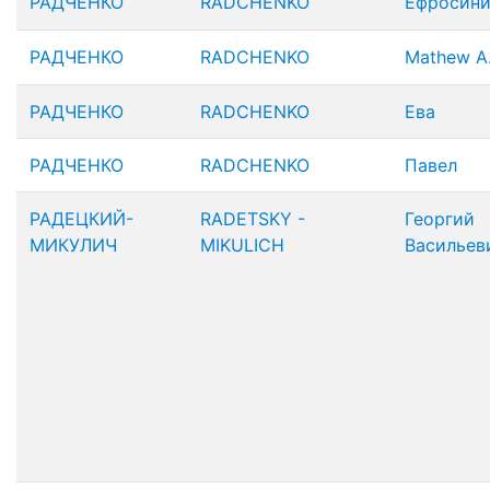
РАДЧЕНКО
RADCHENKO
Ефросин
РАДЧЕНКО
RADCHENKO
Mathew A
РАДЧЕНКО
RADCHENKO
Ева
РАДЧЕНКО
RADCHENKO
Павел
РАДЕЦКИЙ-
RADETSKY -
Георгий
МИКУЛИЧ
MIKULICH
Васильев