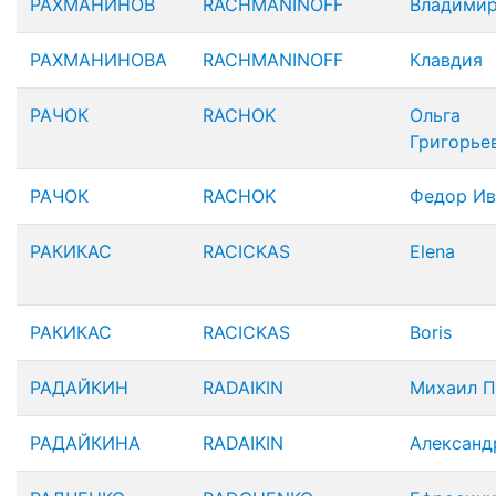
РАХМАНИНОВ
RACHMANINOFF
Владими
РАХМАНИНОВА
RACHMANINOFF
Клавдия
РАЧОК
RACHOK
Ольга
Григорье
РАЧОК
RACHOK
Федор Ив
РАКИКАС
RACICKAS
Elena
РАКИКАС
RACICKAS
Boris
РАДАЙКИН
RADAIKIN
Михаил П
РАДАЙКИНА
RADAIKIN
Александ