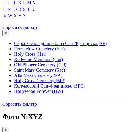
H
I
J
K
L
M
N
O
P
Q
R
S
T
U
V
W
X
Y
Z
Сбросить фильтр
×
Сербское кладбище близ Сан-Франциско (SF)
Forestview Cemetery (For)
Holy Cross (Hel)
Redwood Memorial (Gur)
Old Pioneer Cemetery (Cal)
Saint Mary Cemetery (Sac)
Alta Mesa Cemetery (PA)
Holy Cross Cemetery (MP)
Колумбарий Сан-Франциско (SFC)
Hollywood Forever (HW)
Сбросить фильтр
Фото №
XYZ
×