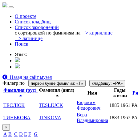
О проекте
Список кладбищ
Список захоронений
с сортировкой по фамилиям на
>
кириллице
>
латинице
Поиск
Язык:
Назад на сайт музея
Фильтр по
первой букве фамилии:
«T»
кладбищу:
«PA»
Фамилия (рус)
Фамилия (англ)
Годы
Имя
Р
жизни
Евдоким
ТЕСЛЮК
TESLIUCK
1885
1961
PA
Федорович
Вера
ТИНЬКОВА
TINKOVA
1883
1967
PA
Владимировна
×
A
B
C
D
E
F
G