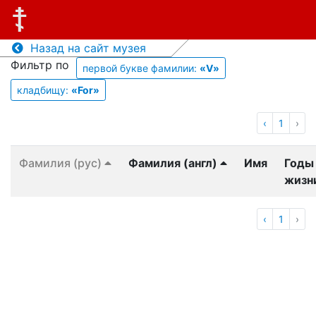
Назад на сайт музея
Фильтр по
первой букве фамилии:
«V»
кладбищу:
«For»
‹
1
›
Фамилия (рус)
Фамилия (англ)
Имя
Годы
жизн
‹
1
›