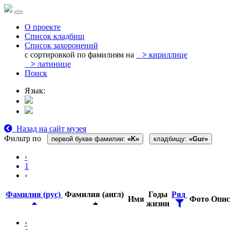
О проекте
Список кладбищ
Список захоронений
с сортировкой по фамилиям на
>
кириллице
>
латинице
Поиск
Язык:
Назад на сайт музея
Фильтр по
первой букве фамилии:
«K»
кладбищу:
«Gur»
‹
1
›
Фамилия (рус)
Фамилия (англ)
Годы
Ряд
Имя
Фото
Опис
жизни
‹