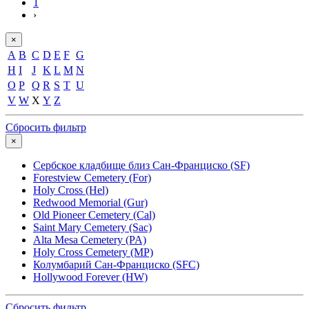
1
›
×
A
B
C
D
E
F
G
H
I
J
K
L
M
N
O
P
Q
R
S
T
U
V
W
X
Y
Z
Сбросить фильтр
×
Сербское кладбище близ Сан-Франциско (SF)
Forestview Cemetery (For)
Holy Cross (Hel)
Redwood Memorial (Gur)
Old Pioneer Cemetery (Cal)
Saint Mary Cemetery (Sac)
Alta Mesa Cemetery (PA)
Holy Cross Cemetery (MP)
Колумбарий Сан-Франциско (SFC)
Hollywood Forever (HW)
Сбросить фильтр