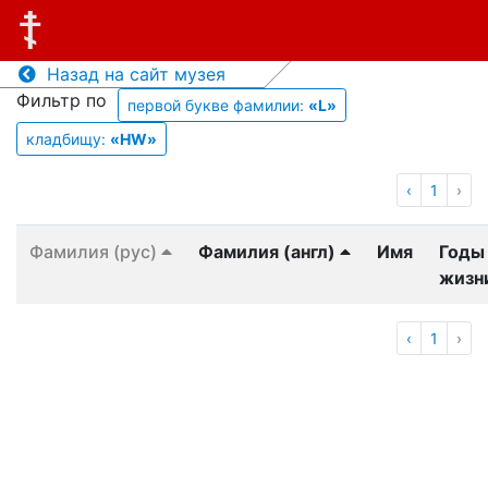
Назад на сайт музея
Фильтр по
первой букве фамилии:
«L»
кладбищу:
«HW»
‹
1
›
Фамилия (рус)
Фамилия (англ)
Имя
Годы
жизн
‹
1
›