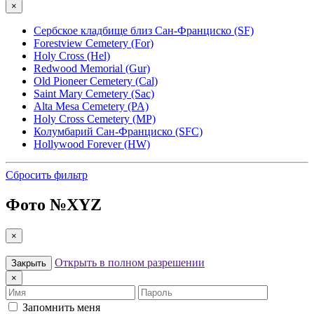
×
Сербское кладбище близ Сан-Франциско (SF)
Forestview Cemetery (For)
Holy Cross (Hel)
Redwood Memorial (Gur)
Old Pioneer Cemetery (Cal)
Saint Mary Cemetery (Sac)
Alta Mesa Cemetery (PA)
Holy Cross Cemetery (MP)
Колумбарий Сан-Франциско (SFC)
Hollywood Forever (HW)
Сбросить фильтр
Фото №
XYZ
×
Открыть в полном разрешении
Закрыть
×
Имя
Пароль
Запомнить меня