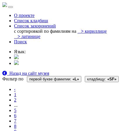
О проекте
Список кладбищ
Список захоронений
с сортировкой по фамилиям на
>
кириллице
>
латинице
Поиск
Язык:
Назад на сайт музея
Фильтр по
первой букве фамилии:
«L»
кладбищу:
«SF»
‹
1
2
...
5
6
7
8