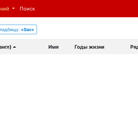
ений
Поиск
ладбищу:
«Sac»
англ)
Имя
Годы жизни
Ря