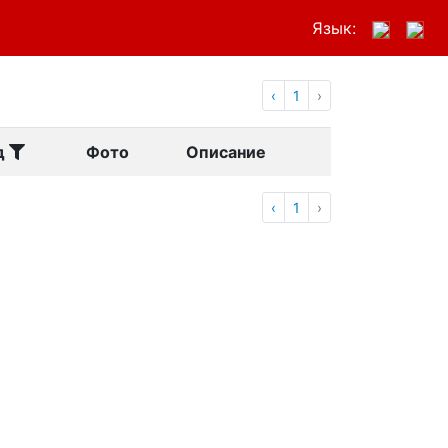
Язык:
‹
1
›
д
Фото
Описание
‹
1
›