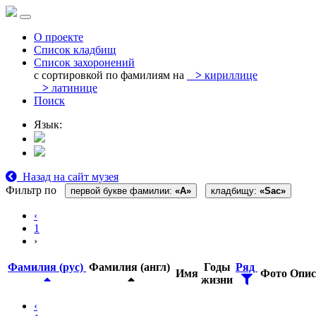
О проекте
Список кладбищ
Список захоронений
с сортировкой по фамилиям на
>
кириллице
>
латинице
Поиск
Язык:
Назад на сайт музея
Фильтр по
первой букве фамилии:
«A»
кладбищу:
«Sac»
‹
1
›
Фамилия (рус)
Фамилия (англ)
Годы
Ряд
Имя
Фото
Опис
жизни
‹