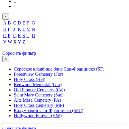
1
›
×
A
B
C
D
E
F
G
H
I
J
K
L
M
N
O
P
Q
R
S
T
U
V
W
X
Y
Z
Сбросить фильтр
×
Сербское кладбище близ Сан-Франциско (SF)
Forestview Cemetery (For)
Holy Cross (Hel)
Redwood Memorial (Gur)
Old Pioneer Cemetery (Cal)
Saint Mary Cemetery (Sac)
Alta Mesa Cemetery (PA)
Holy Cross Cemetery (MP)
Колумбарий Сан-Франциско (SFC)
Hollywood Forever (HW)
Сбросить фильтр