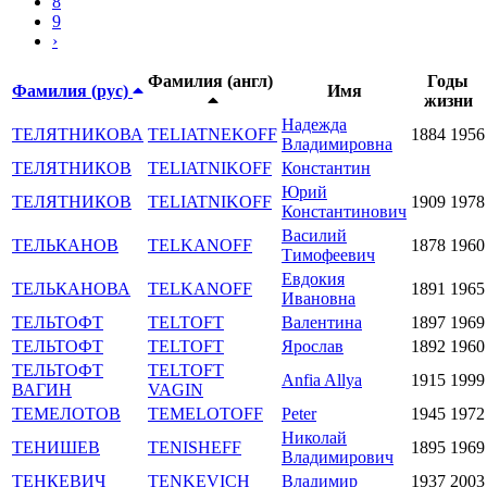
8
9
›
Фамилия (англ)
Годы
Фамилия (рус)
Имя
жизни
Надежда
ТЕЛЯТНИКОВА
TELIATNEKOFF
1884
1956
Владимировна
ТЕЛЯТНИКОВ
TELIATNIKOFF
Константин
Юрий
ТЕЛЯТНИКОВ
TELIATNIKOFF
1909
1978
Константинович
Василий
ТЕЛЬКАНОВ
TELKANOFF
1878
1960
Тимофеевич
Евдокия
ТЕЛЬКАНОВА
TELKANOFF
1891
1965
Ивановна
ТЕЛЬТОФТ
TELTOFT
Валентина
1897
1969
ТЕЛЬТОФТ
TELTOFT
Ярослав
1892
1960
ТЕЛЬТОФТ
TELTOFT
Anfia Allya
1915
1999
ВАГИН
VAGIN
ТЕМЕЛОТОВ
TEMELOTOFF
Peter
1945
1972
Николай
ТЕНИШЕВ
TENISHEFF
1895
1969
Владимирович
ТЕНКЕВИЧ
TENKEVICH
Владимир
1937
2003