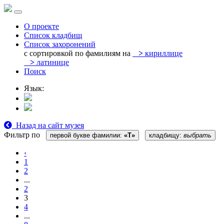
О проекте
Список кладбищ
Список захоронений
с сортировкой по фамилиям на
>
кириллице
>
латинице
Поиск
Язык:
Назад на сайт музея
Фильтр по
первой букве фамилии:
«T»
кладбищу:
выбрать
‹
1
2
...
2
3
4
...