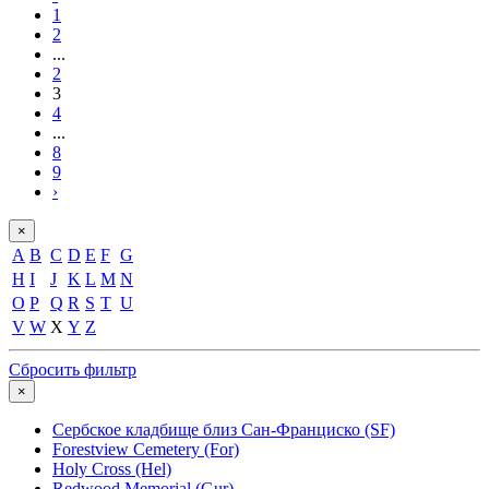
1
2
...
2
3
4
...
8
9
›
×
A
B
C
D
E
F
G
H
I
J
K
L
M
N
O
P
Q
R
S
T
U
V
W
X
Y
Z
Сбросить фильтр
×
Сербское кладбище близ Сан-Франциско (SF)
Forestview Cemetery (For)
Holy Cross (Hel)
Redwood Memorial (Gur)