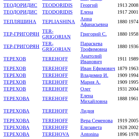
ТЕОДОРИДИС
TEODORIDIS
Георгий
1913
2008
ТЕОДОРИДИС
TEODORIDIS
Елена
1917
2001
Анна
ТЕПЛЯШИНА
TEPLIASHINA
1880
1974
Афанасьевна
TER-
ТЕР-ГРИГОРЯН
Григорий С.
1880
1958
GRIGORIAN
TER-
Параскева
ТЕР-ГРИГОРЯН
1880
1936
GRIGORIAN
Трофимовна
Анатолий
ТЕРЕХОВ
TEREHOFF
1911
1989
Иванович
ТЕРЕХОВ
TEREHOFF
Иван Ефимович
1879
1963
ТЕРЕХОВ
TEREHOFF
Владимир И.
1909
1994
ТЕРЕХОВ
TEREHOFF
Мария А.
1909
1995
ТЕРЕХОВ
TEREHOFF
Олег
1931
2004
Елена
ТЕРЕХОВА
TEREHOFF
1888
1961
Михайловна
ТЕРЕХОВА
TEREHOFF
Лидия
ТЕРЕХОВА
TEREHOFF
Вера Семенова
1919
2005
ТЕРЕХОВА
TEREHOFF
Елизавета
1928
2002
ТЕРЕХОВА
TEREHOVA
Antonina
1896
1978