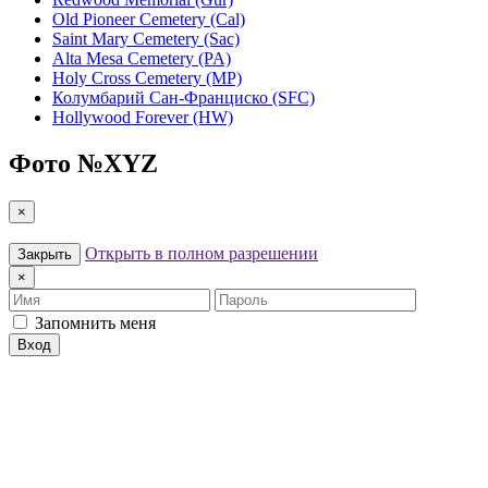
Old Pioneer Cemetery (Cal)
Saint Mary Cemetery (Sac)
Alta Mesa Cemetery (PA)
Holy Cross Cemetery (MP)
Колумбарий Сан-Франциско (SFC)
Hollywood Forever (HW)
Фото №
XYZ
×
Открыть в полном разрешении
Закрыть
×
Имя
Пароль
Запомнить меня
Вход