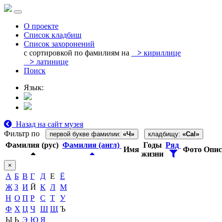
О проекте
Список кладбищ
Список захоронений
с сортировкой по фамилиям на
>
кириллице
>
латинице
Поиск
Язык:
Назад на сайт музея
Фильтр по
первой букве фамилии:
«Ч»
кладбищу:
«Cal»
Фамилия (рус)
Фамилия (англ)
Годы
Ряд
Имя
Фото
Опис
жизни
×
А
Б
В
Г
Д
Е
Ё
Ж
З
И
Й
К
Л
М
Н
О
П
Р
С
Т
У
Ф
Х
Ц
Ч
Ш
Щ
Ъ
Ы
Ь
Э
Ю
Я