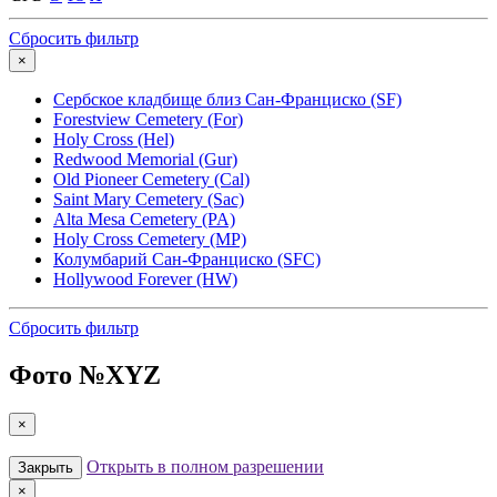
Сбросить фильтр
×
Сербское кладбище близ Сан-Франциско (SF)
Forestview Cemetery (For)
Holy Cross (Hel)
Redwood Memorial (Gur)
Old Pioneer Cemetery (Cal)
Saint Mary Cemetery (Sac)
Alta Mesa Cemetery (PA)
Holy Cross Cemetery (MP)
Колумбарий Сан-Франциско (SFC)
Hollywood Forever (HW)
Сбросить фильтр
Фото №
XYZ
×
Открыть в полном разрешении
Закрыть
×