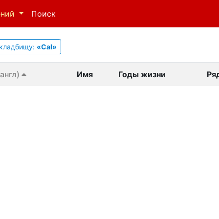
ений
Поиск
кладбищу:
«Cal»
англ)
Имя
Годы жизни
Ря