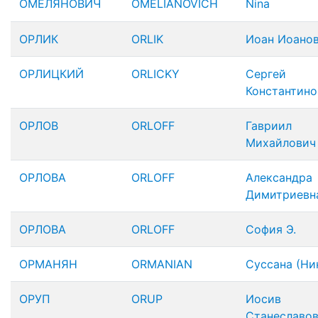
ОМЕЛЯНОВИЧ
OMELIANOVICH
Nina
ОРЛИК
ORLIK
Иоан Иоано
ОРЛИЦКИЙ
ORLICKY
Сергей
Константино
ОРЛОВ
ORLOFF
Гавриил
Михайлович
ОРЛОВА
ORLOFF
Александра
Димитриевн
ОРЛОВА
ORLOFF
София Э.
ОРМАНЯН
ORMANIAN
Суссана (Ни
ОРУП
ORUP
Иосив
Станеславо