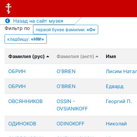
Назад на сайт музея
Фильтр по
первой букве фамилии:
«О»
кладбищу:
«HW»
Фамилия (рус)
Фамилия (англ)
Имя
ОБРИН
O'BRIEN
Лисим Ната
ОБРИН
O'BRIEN
Едвард
ОВСЯННИКОВ
OSSIN -
Георгий П.
OVSIANIKOFF
ОДИНОКОВ
ODINOKOFF
Николай