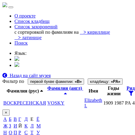
О проекте
Список кладбищ
Список захоронений
с сортировкой по фамилиям на
>
кириллице
>
латинице
Поиск
Язык:
Назад на сайт музея
Фильтр по
первой букве фамилии:
«В»
кладбищу:
«PA»
Фамилия (англ)
Годы
Ря
Фамилия (рус)
Имя
жизни
Elizabeth
ВОСКРЕСЕНСКАЯ
VOSKY
1909
1987
PA 4
I.
×
А
Б
В
Г
Д
Е
Ё
Ж
З
И
Й
К
Л
М
Н
О
П
Р
С
Т
У