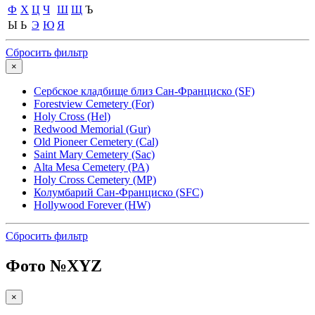
Ф
Х
Ц
Ч
Ш
Щ
Ъ
Ы
Ь
Э
Ю
Я
Сбросить фильтр
×
Сербское кладбище близ Сан-Франциско (SF)
Forestview Cemetery (For)
Holy Cross (Hel)
Redwood Memorial (Gur)
Old Pioneer Cemetery (Cal)
Saint Mary Cemetery (Sac)
Alta Mesa Cemetery (PA)
Holy Cross Cemetery (MP)
Колумбарий Сан-Франциско (SFC)
Hollywood Forever (HW)
Сбросить фильтр
Фото №
XYZ
×