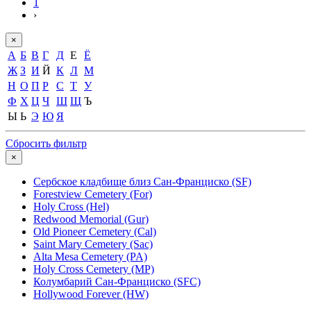
1
›
×
А
Б
В
Г
Д
Е
Ё
Ж
З
И
Й
К
Л
М
Н
О
П
Р
С
Т
У
Ф
Х
Ц
Ч
Ш
Щ
Ъ
Ы
Ь
Э
Ю
Я
Сбросить фильтр
×
Сербское кладбище близ Сан-Франциско (SF)
Forestview Cemetery (For)
Holy Cross (Hel)
Redwood Memorial (Gur)
Old Pioneer Cemetery (Cal)
Saint Mary Cemetery (Sac)
Alta Mesa Cemetery (PA)
Holy Cross Cemetery (MP)
Колумбарий Сан-Франциско (SFC)
Hollywood Forever (HW)