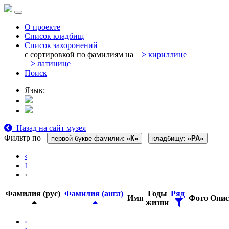
О проекте
Список кладбищ
Список захоронений
с сортировкой по фамилиям на
>
кириллице
>
латинице
Поиск
Язык:
Назад на сайт музея
Фильтр по
первой букве фамилии:
«К»
кладбищу:
«PA»
‹
1
›
Фамилия (рус)
Фамилия (англ)
Годы
Ряд
Имя
Фото
Опис
жизни
‹