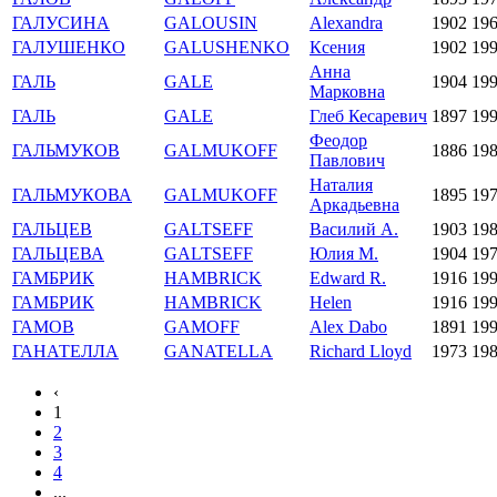
ГАЛУСИНА
GALOUSIN
Alexandra
1902
19
ГАЛУШЕНКО
GALUSHENKO
Ксения
1902
19
Анна
ГАЛЬ
GALE
1904
19
Марковна
ГАЛЬ
GALE
Глеб Кесаревич
1897
19
Феодор
ГАЛЬМУКОВ
GALMUKOFF
1886
19
Павлович
Наталия
ГАЛЬМУКОВА
GALMUKOFF
1895
19
Аркадьевна
ГАЛЬЦЕВ
GALTSEFF
Василий А.
1903
19
ГАЛЬЦЕВА
GALTSEFF
Юлия М.
1904
19
ГАМБРИК
HAMBRICK
Edward R.
1916
19
ГАМБРИК
HAMBRICK
Helen
1916
19
ГАМОВ
GAMOFF
Alex Dabo
1891
19
ГАНАТЕЛЛА
GANATELLA
Richard Lloyd
1973
19
‹
1
2
3
4
...