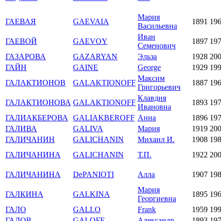
Мария
ГАЕВАЯ
GAEVAIA
1891
19
Васильевна
Иван
ГАЕВОЙ
GAEVOY
1897
19
Семенович
ГАЗАРОВА
GAZARYAN
Эльза
1928
20
ГАЙН
GAINE
George
1929
19
Максим
ГАЛАКТИОНОВ
GALAKTIONOFF
1887
19
Григорьевич
Клавдия
ГАЛАКТИОНОВА
GALAKTIONOFF
1893
19
Ивановна
ГАЛИАКБЕРОВА
GALIAKBEROFF
Анна
1896
19
ГАЛИВА
GALIVA
Мария
1919
20
ГАЛИЧАНИН
GALICHANIN
Михаил И.
1908
19
ГАЛИЧАНИНА
GALICHANIN
Т.П.
1922
20
ГАЛИЧАНИНА
DePANIOTI
Алла
1907
19
Мария
ГАЛКИНА
GALKINA
1895
19
Георгиевна
ГАЛО
GALLO
Frank
1959
19
ГАЛОВ
GALOFF
Александр
1893
19