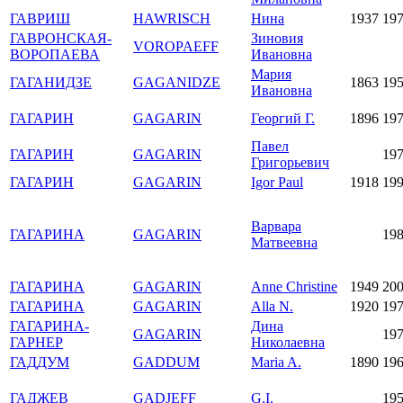
ГАВРИШ
HAWRISCH
Нина
1937
19
ГАВРОНСКАЯ-
Зиновия
VOROPAEFF
ВОРОПАЕВА
Ивановна
Мария
ГАГАНИДЗЕ
GAGANIDZE
1863
19
Ивановна
ГАГАРИН
GAGARIN
Георгий Г.
1896
19
Павел
ГАГАРИН
GAGARIN
19
Григорьевич
ГАГАРИН
GAGARIN
Igor Paul
1918
19
Варвара
ГАГАРИНА
GAGARIN
19
Матвеевна
ГАГАРИНА
GAGARIN
Anne Christine
1949
20
ГАГАРИНА
GAGARIN
Alla N.
1920
19
ГАГАРИНА-
Дина
GAGARIN
19
ГАРНЕР
Николаевна
ГАДДУМ
GADDUM
Maria A.
1890
19
ГАДЖЕВ
GADJEFF
G.I.
19