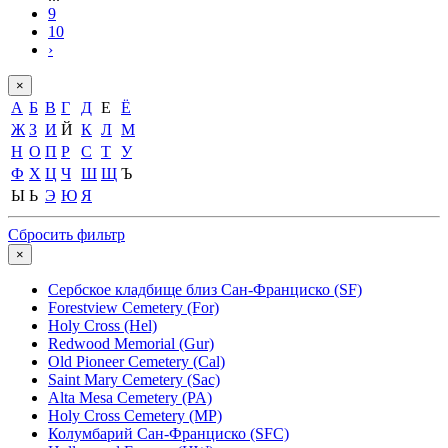
9
10
›
×
А
Б
В
Г
Д
Е
Ё
Ж
З
И
Й
К
Л
М
Н
О
П
Р
С
Т
У
Ф
Х
Ц
Ч
Ш
Щ
Ъ
Ы
Ь
Э
Ю
Я
Сбросить фильтр
×
Сербское кладбище близ Сан-Франциско (SF)
Forestview Cemetery (For)
Holy Cross (Hel)
Redwood Memorial (Gur)
Old Pioneer Cemetery (Cal)
Saint Mary Cemetery (Sac)
Alta Mesa Cemetery (PA)
Holy Cross Cemetery (MP)
Колумбарий Сан-Франциско (SFC)