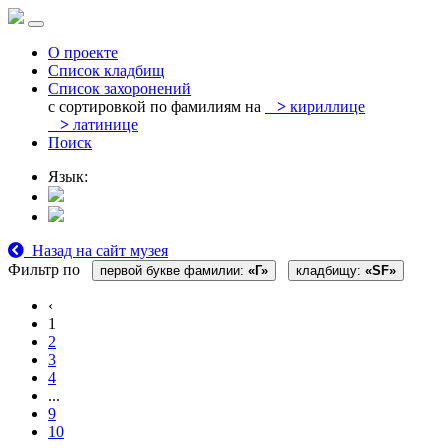
О проекте
Список кладбищ
Список захоронений
с сортировкой по фамилиям на
>
кириллице
>
латинице
Поиск
Язык:
Назад на сайт музея
Фильтр по
первой букве фамилии:
«Г»
кладбищу:
«SF»
‹
1
2
3
4
...
9
10