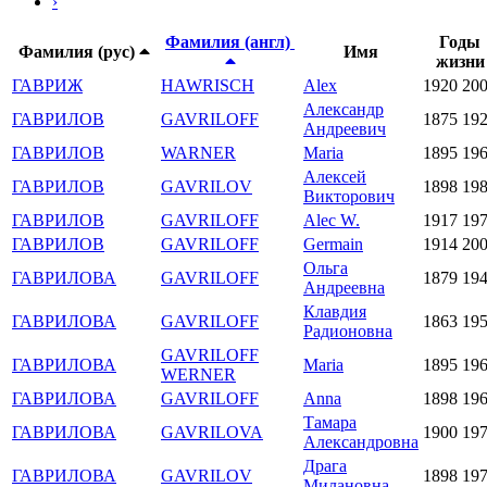
›
Фамилия (англ)
Годы
Фамилия (рус)
Имя
жизни
ГАВРИЖ
HAWRISCH
Alex
1920
20
Александр
ГАВРИЛОВ
GAVRILOFF
1875
19
Андреевич
ГАВРИЛОВ
WARNER
Maria
1895
19
Алексей
ГАВРИЛОВ
GAVRILOV
1898
19
Викторович
ГАВРИЛОВ
GAVRILOFF
Alec W.
1917
19
ГАВРИЛОВ
GAVRILOFF
Germain
1914
20
Ольга
ГАВРИЛОВА
GAVRILOFF
1879
19
Андреевна
Клавдия
ГАВРИЛОВА
GAVRILOFF
1863
19
Радионовна
GAVRILOFF
ГАВРИЛОВА
Maria
1895
19
WERNER
ГАВРИЛОВА
GAVRILOFF
Anna
1898
19
Тамара
ГАВРИЛОВА
GAVRILOVA
1900
19
Александровна
Драга
ГАВРИЛОВА
GAVRILOV
1898
19
Милановна